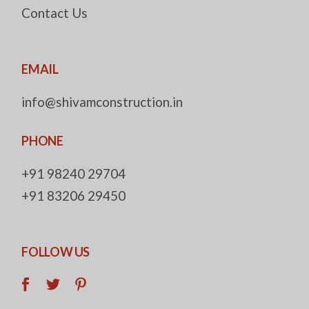
Contact Us
EMAIL
info@shivamconstruction.in
PHONE
+91 98240 29704
+91 83206 29450
FOLLOW US