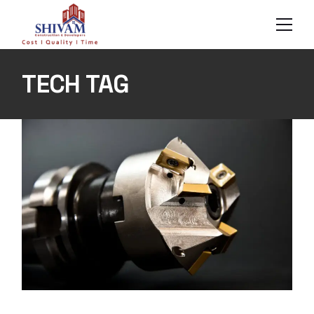
Skip
to
the
content
TECH TAG