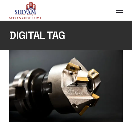
Skip
to
the
content
DIGITAL TAG